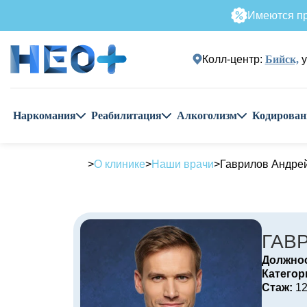
Имеются пр
Колл-центр:
Бийск,
у
Наркомания
Реабилитация
Алкоголизм
Кодирован
О клинике
Наши врачи
Гаврилов Андре
ГАВ
Должнос
Категор
Стаж:
12