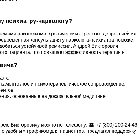
чу психиатру-наркологу?
блемами алкоголизма, хроническим стрессом, депрессией ил
оевременная консультация у нарколога-психиатра поможет
и добиться устойчивой ремиссии. Андрей Викторович
ого пациента, что повышает эффективность терапии и
овича?
аях.
каментозное и психотерапевтическое сопровождение.
ентов.
ения, основанные на доказательной медицине.
ндрею Викторовичу можно по телефону: ☎
+7 (800) 200-24-4
т с удобным графиком для пациентов, предлагая поддержку