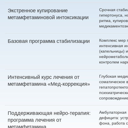
Срочная стаби
Экстренное купирование
гипертонуса, 
метамфетаминовой интоксикации
ритма, купиров
медикаментозн
Комплекс мер 
Базовая программа стабилизации
интенсивная и
(капельницы) 
нейрометаболи
контролем нар
Глубокая меди
Интенсивный курс лечения от
соматическое 
метамфетамина «Мед-коррекция»
гепатопротекто
психиатрическ
сопровождени
Амбулаторная 
Поддерживающая нейро-терапия:
дефицита: уст
программа лечения от
фона, работа с
метамфетамина