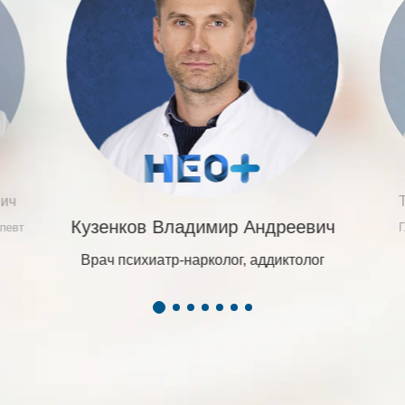
вич
Кузенков Владимир Андреевич
апевт
Г
Врач психиатр-нарколог, аддиктолог