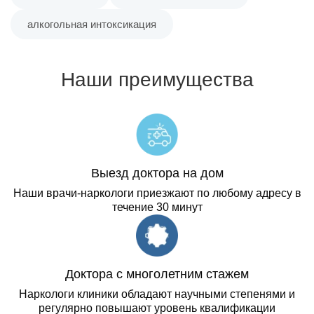
Квартал Промзона ТЭЦ-1
алкогольная интоксикация
Квартал Старый Зелёный Клин
Наши преимущества
Квартал Старый Центр
Квартал Табачка
Квартал Трест
Выезд доктора на дом
Наши врачи-наркологи приезжают по любому адресу в
течение 30 минут
Квартал Угренёвка
Доктора с многолетним стажем
Наркологи клиники обладают научными степенями и
регулярно повышают уровень квалификации