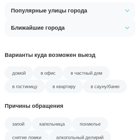
Популярные улицы города
Квартал Детский Мир
Ближайшие города
Квартал Интернат
Квартал Лесозавод
Варианты куда возможен выезд
Квартал Льнокомбинат
домой
в офис
в частный дом
Квартал Мебельная Фабрика
в гостиницу
в квартиру
в сауну/баню
Квартал Мочище
Причины обращения
Квартал Нефтебаза
запой
капельница
похмелье
снятие ломки
алкогольный делирий