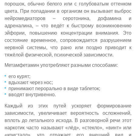
порошок, обычно белого или с голубоватым оттенком
цвета. При попадании в организм он вызывает выброс
нейромедиаторов – серотонина, дофамина и
адреналина, – что ведёт к быстрому возникновению
эйфории, повышению концентрации внимания. Это
состояние временное, сопровождается разрушением
нервной системы, что рано или поздно приводит к
тяжёлой физической, психической зависимости.
Метамфетамин употребляют разными способами:
его курят;
вдыхают через нос;
принимают перорально в виде таблеток;
вводят внутривенно.
Каждый из этих путей ускоряет формирование
зависимости, увеличивает вероятность осложнений,
вплоть до летального исхода. В разговорной речи этот
наркотик часто называют «лёд», «стекло», «винт» или
«кристалл», что отражает его внешний вид и