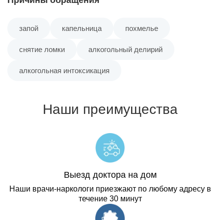
Квартал Нефтебаза
запой
капельница
похмелье
снятие ломки
алкогольный делирий
Квартал Промзона ТЭЦ-1
алкогольная интоксикация
Квартал Старый Зелёный Клин
Наши преимущества
Квартал Старый Центр
Квартал Табачка
Квартал Трест
Выезд доктора на дом
Наши врачи-наркологи приезжают по любому адресу в
течение 30 минут
Квартал Угренёвка