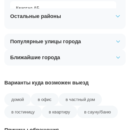
Квартал АБ
Остальные районы
Квартал Гавань
Популярные улицы города
Квартал Детский Мир
Ближайшие города
Квартал Интернат
Квартал Лесозавод
Варианты куда возможен выезд
Квартал Льнокомбинат
домой
в офис
в частный дом
Квартал Мебельная Фабрика
в гостиницу
в квартиру
в сауну/баню
Квартал Мочище
Причины обращения