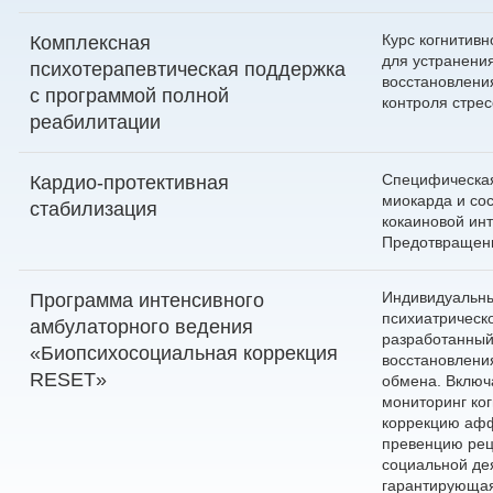
Курс когнитив
Комплексная
для устранения
психотерапевтическая поддержка
восстановлени
с программой полной
контроля стрес
реабилитации
Специфическая
Кардио-протективная
миокарда и сос
стабилизация
кокаиновой инт
Предотвращени
Индивидуальны
Программа интенсивного
психиатрическ
амбулаторного ведения
разработанный
«Биопсихосоциальная коррекция
восстановлени
RESET»
обмена. Включ
мониторинг ко
коррекцию афф
превенцию рец
социальной де
гарантирующая