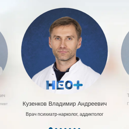
вич
Кузенков Владимир Андреевич
апевт
Г
Врач психиатр-нарколог, аддиктолог