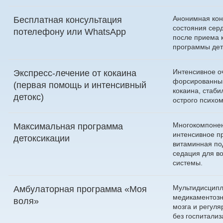
Анонимная кон
Бесплатная консультация
состояния сер
по
телефону
или
WhatsApp
после приема 
программы дет
Интенсивное о
Экспресс-лечение от кокаина
форсированны
(первая помощь и интенсивный
кокаина, стаби
детокс)
острого психо
Многокомпонен
Максимальная программа
интенсивное п
детоксикации
витаминная по
седация для в
системы.
Мультидисципл
Амбулаторная программа «Моя
медикаментозн
воля»
мозга и регуля
без госпитализ